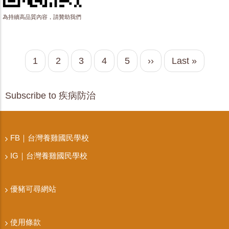
為持續高品質內容，請贊助我們
Pagination
目
1
頁
2
頁
3
頁
4
頁
5
下
››
Last
Last »
前
面
面
面
面
一
page
頁
頁
Subscribe to 疾病防治
面
FB｜台灣養雞國民學校
IG｜台灣養雞國民學校
優豬可尋網站
使用條款