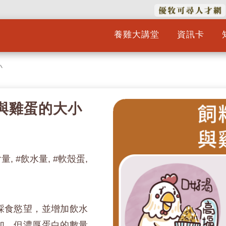
養雞大講堂
資訊卡
小
分與雞蛋的大小
量, #飲水量, #軟殼蛋,
採食慾望，並增加飲水
加，但濃厚蛋白的數量