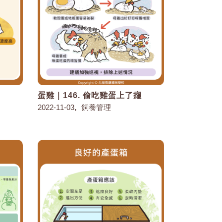
因
蛋雞｜146. 偷吃雞蛋上了癮
,
2022-11-03
飼養管理