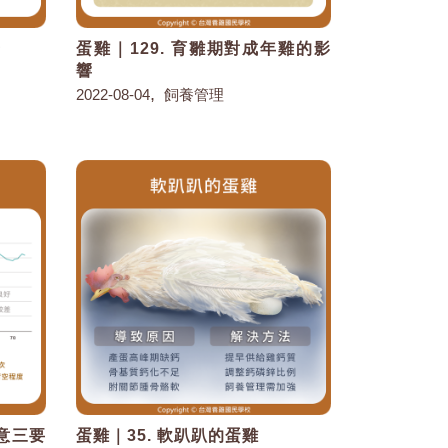
辦
蛋雞｜129. 育雛期對成年雞的影
響
,
2022-08-04
飼養管理
注意三要
蛋雞｜35. 軟趴趴的蛋雞