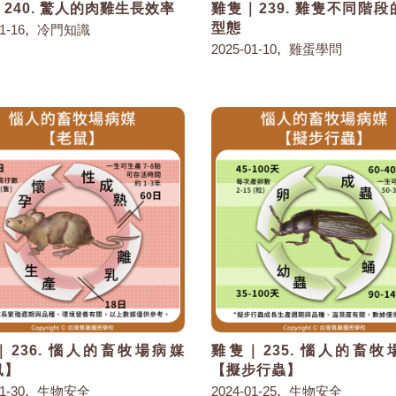
240. 驚人的肉雞生長效率
雞隻｜239. 雞隻不同階
,
型態
1-16
冷門知識
,
2025-01-10
雞蛋學問
｜236. 惱人的畜牧場病媒
雞隻｜235. 惱人的畜牧
鼠】
【擬步行蟲】
,
,
1-30
生物安全
2024-01-25
生物安全