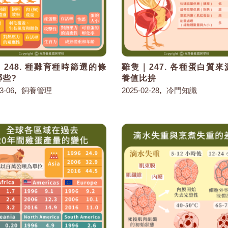
248. 種雞育種時篩選的條
雞隻｜247. 各種蛋白質
哪些?
養值比拚
,
,
3-06
飼養管理
2025-02-28
冷門知識