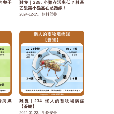
段的卵子
雞隻｜238. 小雞存活率低？胍基
乙酸讓小雞贏在起跑線！
,
2024-12-19
飼料營養
場病媒
雞隻｜234. 惱人的畜牧場病媒
【蒼蠅】
,
2024-01-23
生物安全