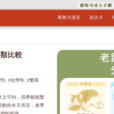
養雞大講堂
資訊卡
分類比較
理性, #化學性, #繁殖
常之可怕，四季都能繁
活動的冬天而言，春季
牠們的蹤跡。