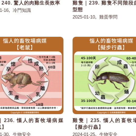
240. 驚人的肉雞生長效率
雞隻｜239. 雞隻不同階
,
型態
1-16
冷門知識
,
2025-01-10
雞蛋學問
｜236. 惱人的畜牧場病媒
雞隻｜235. 惱人的畜牧
鼠】
【擬步行蟲】
,
,
1-30
生物安全
2024-01-25
生物安全