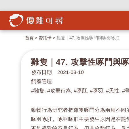
首頁
>
資訊卡
>
雞隻｜47. 攻擊性啄鬥與啄羽啄肛
雞隻｜47. 攻擊性啄鬥與
發布日期 2021-08-10
飼養管理
#雞隻, #攻擊行為, #啄肛, #啄羽, #天性, #
動物行為研究者把雞隻啄鬥分為兩種不同
啄羽啄肛。啄羽啄肛主要發生原因是在籠
不足導致的不良行為，但非攻擊行為，反