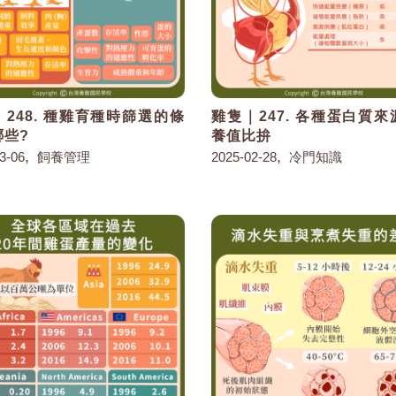
248. 種雞育種時篩選的條
雞隻｜247. 各種蛋白質
哪些?
養值比拚
,
,
3-06
飼養管理
2025-02-28
冷門知識