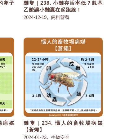
段的卵子
雞隻｜238. 小雞存活率低？胍基
乙酸讓小雞贏在起跑線！
,
2024-12-19
飼料營養
場病媒
雞隻｜234. 惱人的畜牧場病媒
【蒼蠅】
,
2024-01-23
生物安全