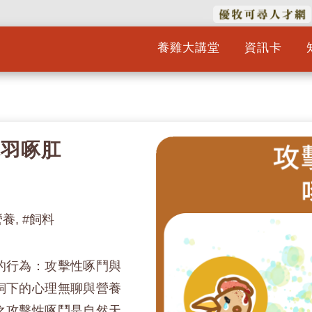
養雞大講堂
資訊卡
啄羽啄肛
營養, #飼料
的行為：攻擊性啄鬥與
飼下的心理無聊與營養
之攻擊性啄鬥是自然天