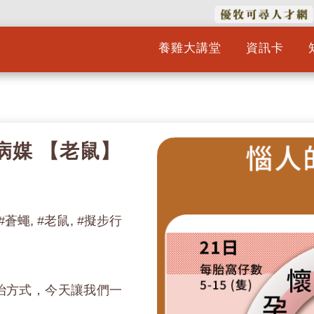
養雞大講堂
資訊卡
】
場病媒 【老鼠】
 #蒼蠅, #老鼠, #擬步行
治方式，今天讓我們一