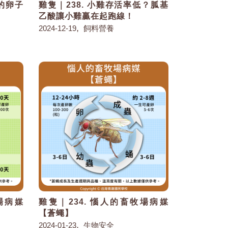
段的卵子
雞隻｜238. 小雞存活率低？胍基
乙酸讓小雞贏在起跑線！
,
2024-12-19
飼料營養
場病媒
雞隻｜234. 惱人的畜牧場病媒
【蒼蠅】
,
2024-01-23
生物安全