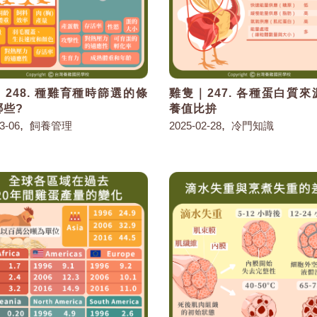
248. 種雞育種時篩選的條
雞隻｜247. 各種蛋白質
哪些?
養值比拚
,
,
3-06
飼養管理
2025-02-28
冷門知識