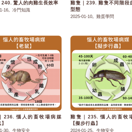
240. 驚人的肉雞生長效率
雞隻｜239. 雞隻不同階
,
型態
1-16
冷門知識
,
2025-01-10
雞蛋學問
｜236. 惱人的畜牧場病媒
雞隻｜235. 惱人的畜牧
鼠】
【擬步行蟲】
,
,
1-30
生物安全
2024-01-25
生物安全